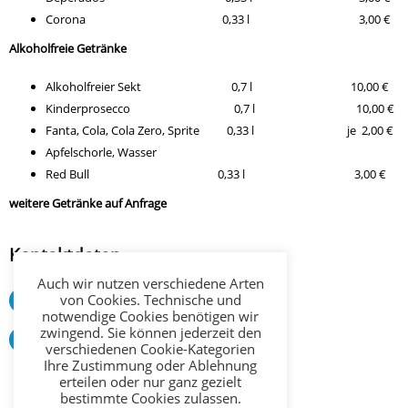
Corona 0,33 l 3,00 €
Alkoholfreie Getränke
Alkoholfreier Sekt 0,7 l 10,00 €
Kinderprosecco 0,7 l 10,00 €
Fanta, Cola, Cola Zero, Sprite 0,33 l je 2,00 €
Apfelschorle, Wasser
Red Bull 0,33 l 3,00 €
weitere Getränke auf Anfrage
Kontaktdaten
Auch wir nutzen verschiedene Arten
von Cookies. Technische und
Telefon: :
0178 4134401
notwendige Cookies benötigen wir
zwingend. Sie können jederzeit den
Email:
info@partybus-nrw.com
verschiedenen Cookie-Kategorien
Ihre Zustimmung oder Ablehnung
erteilen oder nur ganz gezielt
bestimmte Cookies zulassen.