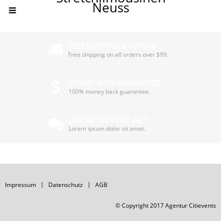
Neuss
FREE SHIPPING & RETURN
Free shipping on all orders over $99.
MONEY BACK GUARANTEE
100% money back guarantee.
ONLINE SUPPORT 24/7
Lorem ipsum dolor sit amet.
Impressum
Datenschutz
AGB
© Copyright 2017 Agentur Citievents