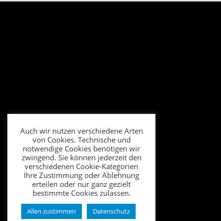
Auch wir nutzen verschiedene Arten
von Cookies. Technische und
notwendige Cookies benötigen wir
zwingend. Sie können jederzeit den
verschiedenen Cookie-Kategorien
Ihre Zustimmung oder Ablehnung
erteilen oder nur ganz gezielt
bestimmte Cookies zulassen.
Allen zustimmen
Datenschutz