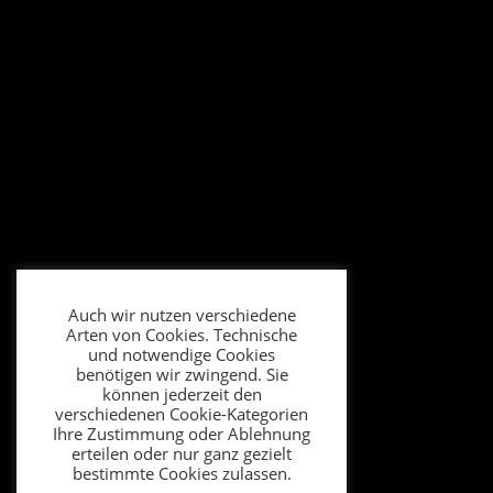
Auch wir nutzen verschiedene
Arten von Cookies. Technische
und notwendige Cookies
benötigen wir zwingend. Sie
können jederzeit den
verschiedenen Cookie-Kategorien
Ihre Zustimmung oder Ablehnung
erteilen oder nur ganz gezielt
bestimmte Cookies zulassen.