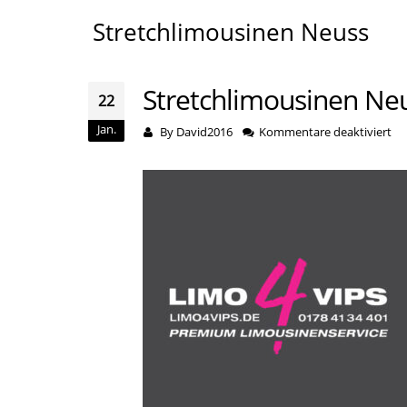
Stretchlimousinen Neuss
Stretchlimousinen Ne
22
Jan.
für
By
David2016
Kommentare deaktiviert
St
Ne