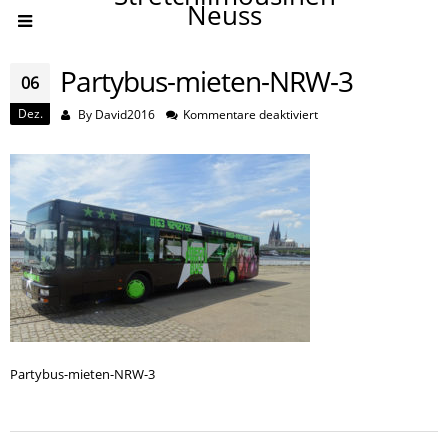
Neuss
Partybus-mieten-NRW-3
06
Dez.
für
By
David2016
Kommentare deaktiviert
Partybus-
mieten-
NRW-
3
Partybus-mieten-NRW-3