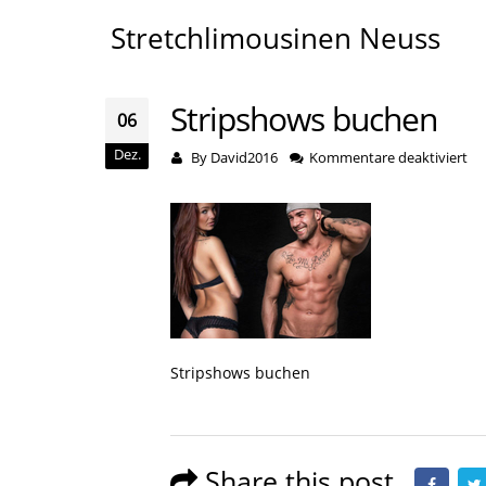
Stretchlimousinen Neuss
Stripshows buchen
06
Dez.
für
By
David2016
Kommentare deaktiviert
St
bu
Stripshows buchen
Share this post