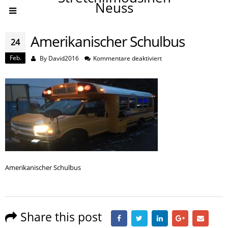
Neuss
Amerikanischer Schulbus
24
Feb.
für
By
David2016
Kommentare deaktiviert
Amerikanischer
Schulbus
Amerikanischer Schulbus
Share this post