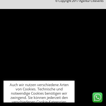
© Copyright 2017 Agentur Citievents
Auch wir nutzen verschiedene Arten
von Cookies. Technische und
notwendige Cookies benötigen wir
zwingend. Sie können jederzeit den
verschiedenen Cookie-Kategorien
Ihre Zustimmung oder Ablehnung
erteilen oder nur ganz gezielt
bestimmte Cookies zulassen.